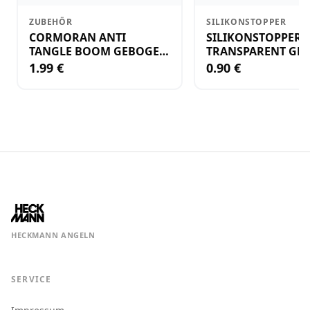
ZUBEHÖR
SILIKONSTOPPER
CORMORAN ANTI
SILIKONSTOPPER
TANGLE BOOM GEBOGEN
TRANSPARENT GR.
12CM M.WIRBEL(PLASTIK)
KLEIN
1.99 €
0.90 €
HECKMANN ANGELN
SERVICE