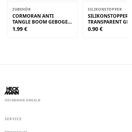
ZUBEHÖR
SILIKONSTOPPER
CORMORAN ANTI
SILIKONSTOPPER
TANGLE BOOM GEBOGEN
TRANSPARENT GR.
12CM M.WIRBEL(PLASTIK)
KLEIN
1.99 €
0.90 €
HECKMANN ANGELN
SERVICE