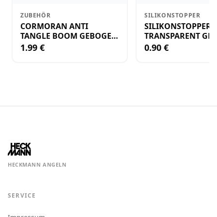
ZUBEHÖR
SILIKONSTOPPER
CORMORAN ANTI
SILIKONSTOPPER
TANGLE BOOM GEBOGEN
TRANSPARENT GR.
12CM M.WIRBEL(PLASTIK)
KLEIN
1.99 €
0.90 €
HECKMANN ANGELN
SERVICE