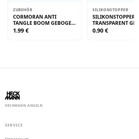
ZUBEHÖR
SILIKONSTOPPER
CORMORAN ANTI
SILIKONSTOPPER
TANGLE BOOM GEBOGEN
TRANSPARENT GR.
12CM M.WIRBEL(PLASTIK)
KLEIN
1.99 €
0.90 €
HECKMANN ANGELN
SERVICE