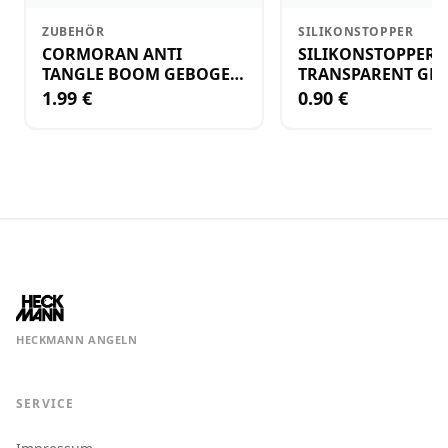
ZUBEHÖR
SILIKONSTOPPER
CORMORAN ANTI
SILIKONSTOPPER
TANGLE BOOM GEBOGEN
TRANSPARENT GR.
12CM M.WIRBEL(PLASTIK)
KLEIN
1.99 €
0.90 €
HECKMANN ANGELN
SERVICE