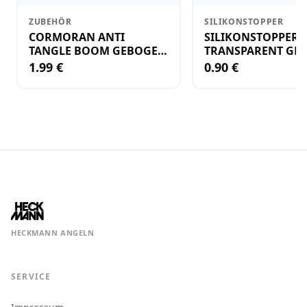
ZUBEHÖR
SILIKONSTOPPER
CORMORAN ANTI
SILIKONSTOPPER
TANGLE BOOM GEBOGEN
TRANSPARENT GR.
12CM M.WIRBEL(PLASTIK)
KLEIN
1.99 €
0.90 €
HECKMANN ANGELN
SERVICE