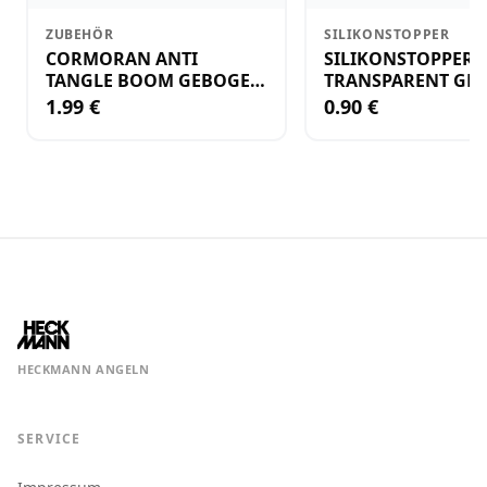
ZUBEHÖR
SILIKONSTOPPER
CORMORAN ANTI
SILIKONSTOPPER
TANGLE BOOM GEBOGEN
TRANSPARENT GR.
12CM M.WIRBEL(PLASTIK)
KLEIN
1.99 €
0.90 €
HECKMANN ANGELN
SERVICE