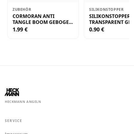
ZUBEHÖR
SILIKONSTOPPER
CORMORAN ANTI
SILIKONSTOPPER
TANGLE BOOM GEBOGEN
TRANSPARENT GR.
12CM M.WIRBEL(PLASTIK)
KLEIN
1.99 €
0.90 €
HECKMANN ANGELN
SERVICE