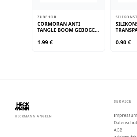
ZUBEHÖR
SILIKONS
CORMORAN ANTI
SILIKON
TANGLE BOOM GEBOGEN
TRANSPA
12CM M.WIRBEL(PLASTIK)
KLEIN
1.99 €
0.90 €
SERVICE
Impressu
HECKMANN ANGELN
Datenschu
AGB