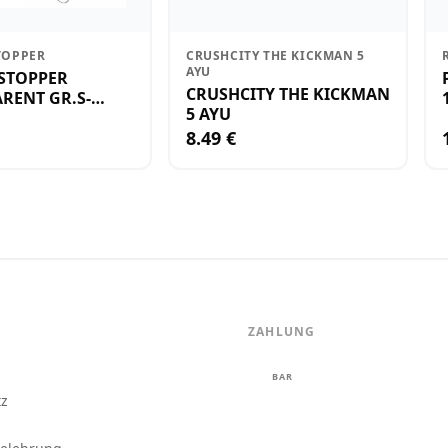
TOPPER
CRUSHCITY THE KICKMAN 5
AYU
STOPPER
CRUSHCITY THE KICKMAN
RENT GR.S-
5 AYU
8.49 €
ZAHLUNG
m
BAR
tz