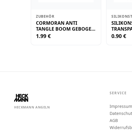
ZUBEHÖR
SILIKONS
CORMORAN ANTI
SILIKON
TANGLE BOOM GEBOGEN
TRANSPA
12CM M.WIRBEL(PLASTIK)
KLEIN
1.99 €
0.90 €
SERVICE
Impressu
HECKMANN ANGELN
Datenschu
AGB
Widerrufs