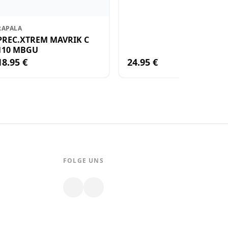
RAPALA
PREC.XTREM MAVRIK C
110 MBGU
18.95 €
24.95 €
FOLGE UNS