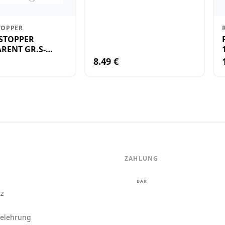
TOPPER
STOPPER
RENT GR.S-
8.49 €
ZAHLUNG
m
BAR
tz
belehrung