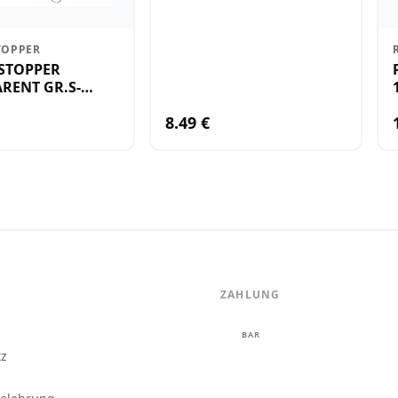
TOPPER
STOPPER
RENT GR.S-
8.49 €
ZAHLUNG
m
BAR
tz