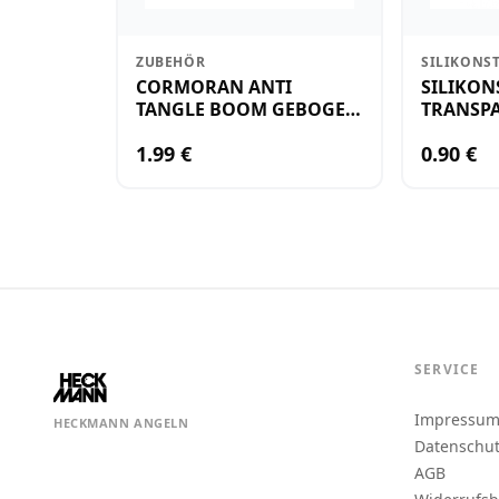
ZUBEHÖR
SILIKONS
CORMORAN ANTI
SILIKON
TANGLE BOOM GEBOGEN
TRANSPA
12CM M.WIRBEL(PLASTIK)
KLEIN
1.99 €
0.90 €
SERVICE
Impressu
HECKMANN ANGELN
Datenschu
AGB