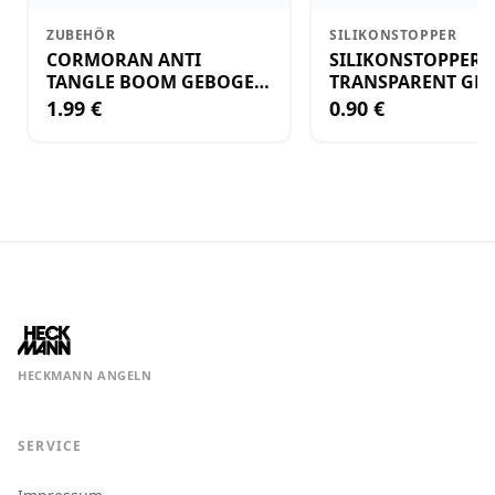
ZUBEHÖR
SILIKONSTOPPER
CORMORAN ANTI
SILIKONSTOPPER
TANGLE BOOM GEBOGEN
TRANSPARENT GR.
12CM M.WIRBEL(PLASTIK)
KLEIN
1.99 €
0.90 €
HECKMANN ANGELN
SERVICE