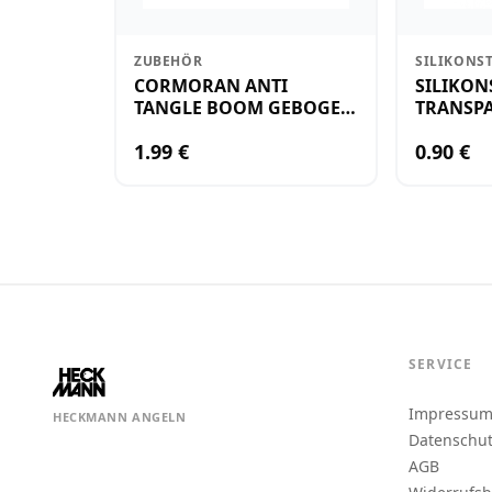
ZUBEHÖR
SILIKONS
CORMORAN ANTI
SILIKON
TANGLE BOOM GEBOGEN
TRANSPA
12CM M.WIRBEL(PLASTIK)
KLEIN
1.99 €
0.90 €
SERVICE
Impressu
HECKMANN ANGELN
Datenschu
AGB