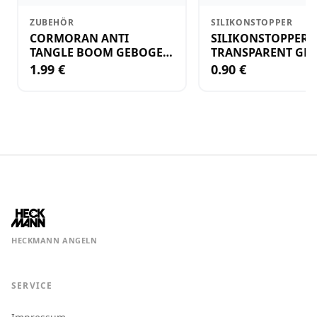
ZUBEHÖR
SILIKONSTOPPER
CORMORAN ANTI
SILIKONSTOPPER
TANGLE BOOM GEBOGEN
TRANSPARENT GR.
12CM M.WIRBEL(PLASTIK)
KLEIN
1.99 €
0.90 €
HECKMANN ANGELN
SERVICE