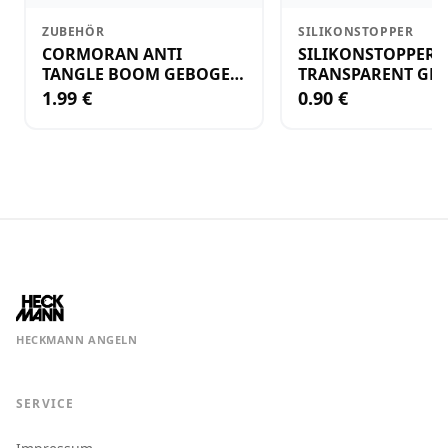
ZUBEHÖR
SILIKONSTOPPER
CORMORAN ANTI
SILIKONSTOPPER
TANGLE BOOM GEBOGEN
TRANSPARENT GR.
12CM M.WIRBEL(PLASTIK)
KLEIN
1.99 €
0.90 €
HECKMANN ANGELN
SERVICE