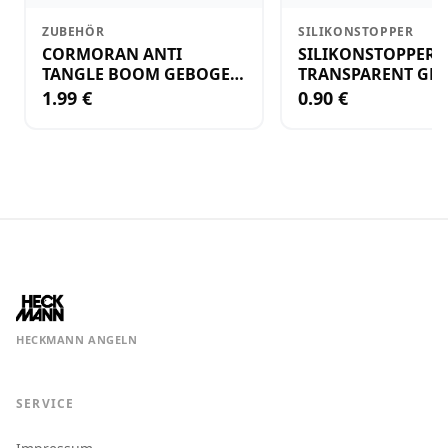
ZUBEHÖR
SILIKONSTOPPER
CORMORAN ANTI
SILIKONSTOPPER
TANGLE BOOM GEBOGEN
TRANSPARENT GR.
12CM M.WIRBEL(PLASTIK)
KLEIN
1.99 €
0.90 €
HECKMANN ANGELN
SERVICE