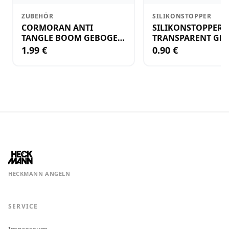
ZUBEHÖR
SILIKONSTOPPER
CORMORAN ANTI
SILIKONSTOPPER
TANGLE BOOM GEBOGEN
TRANSPARENT GR.
12CM M.WIRBEL(PLASTIK)
KLEIN
1.99 €
0.90 €
HECKMANN ANGELN
SERVICE