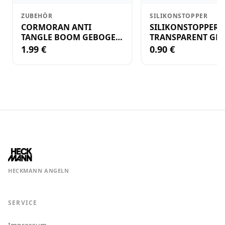
ZUBEHÖR
SILIKONSTOPPER
CORMORAN ANTI
SILIKONSTOPPER
TANGLE BOOM GEBOGEN
TRANSPARENT GR.
12CM M.WIRBEL(PLASTIK)
KLEIN
1.99 €
0.90 €
HECKMANN ANGELN
SERVICE