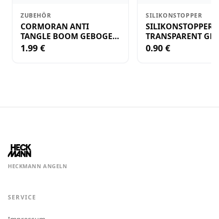
ZUBEHÖR
SILIKONSTOPPER
CORMORAN ANTI
SILIKONSTOPPER
TANGLE BOOM GEBOGEN
TRANSPARENT GR.
12CM M.WIRBEL(PLASTIK)
KLEIN
1.99 €
0.90 €
HECKMANN ANGELN
SERVICE