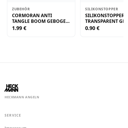
ZUBEHÖR
SILIKONSTOPPER
CORMORAN ANTI
SILIKONSTOPPER
TANGLE BOOM GEBOGEN
TRANSPARENT GR.
12CM M.WIRBEL(PLASTIK)
KLEIN
1.99 €
0.90 €
HECKMANN ANGELN
SERVICE