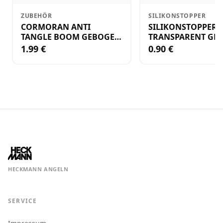
ZUBEHÖR
SILIKONSTOPPER
CORMORAN ANTI
SILIKONSTOPPER
TANGLE BOOM GEBOGEN
TRANSPARENT GR.
12CM M.WIRBEL(PLASTIK)
KLEIN
1.99 €
0.90 €
HECKMANN ANGELN
SERVICE