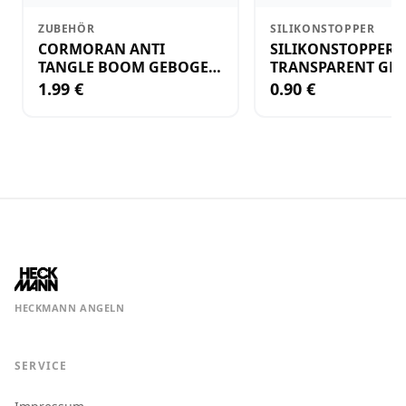
ZUBEHÖR
SILIKONSTOPPER
CORMORAN ANTI
SILIKONSTOPPER
TANGLE BOOM GEBOGEN
TRANSPARENT GR.
12CM M.WIRBEL(PLASTIK)
KLEIN
1.99 €
0.90 €
HECKMANN ANGELN
SERVICE