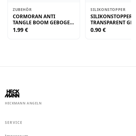
ZUBEHÖR
SILIKONSTOPPER
CORMORAN ANTI
SILIKONSTOPPER
TANGLE BOOM GEBOGEN
TRANSPARENT GR.
12CM M.WIRBEL(PLASTIK)
KLEIN
1.99 €
0.90 €
HECKMANN ANGELN
SERVICE