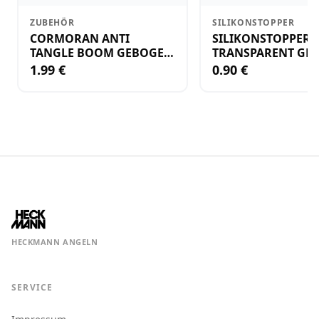
ZUBEHÖR
SILIKONSTOPPER
CORMORAN ANTI
SILIKONSTOPPER
TANGLE BOOM GEBOGEN
TRANSPARENT GR.
12CM M.WIRBEL(PLASTIK)
KLEIN
1.99 €
0.90 €
HECKMANN ANGELN
SERVICE