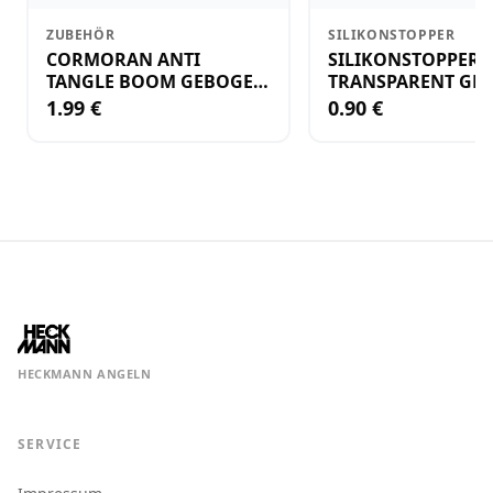
ZUBEHÖR
SILIKONSTOPPER
CORMORAN ANTI
SILIKONSTOPPER
TANGLE BOOM GEBOGEN
TRANSPARENT GR.
12CM M.WIRBEL(PLASTIK)
KLEIN
1.99 €
0.90 €
HECKMANN ANGELN
SERVICE