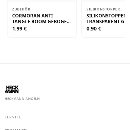
ZUBEHÖR
SILIKONSTOPPER
CORMORAN ANTI
SILIKONSTOPPER
TANGLE BOOM GEBOGEN
TRANSPARENT GR.
12CM M.WIRBEL(PLASTIK)
KLEIN
1.99 €
0.90 €
HECKMANN ANGELN
SERVICE