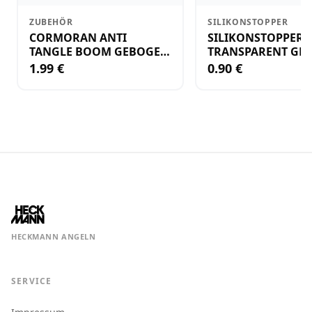
ZUBEHÖR
SILIKONSTOPPER
CORMORAN ANTI
SILIKONSTOPPER
TANGLE BOOM GEBOGEN
TRANSPARENT GR.
12CM M.WIRBEL(PLASTIK)
KLEIN
1.99 €
0.90 €
HECKMANN ANGELN
SERVICE