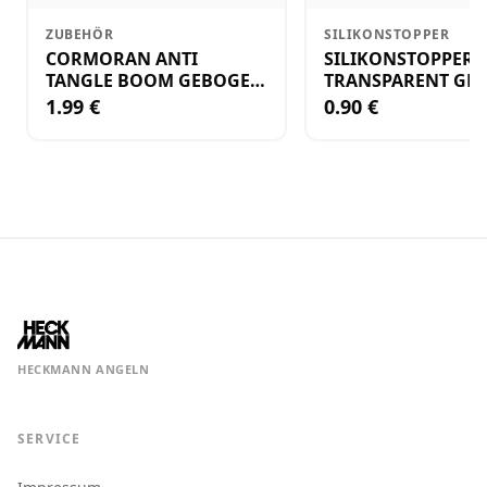
ZUBEHÖR
SILIKONSTOPPER
CORMORAN ANTI
SILIKONSTOPPER
TANGLE BOOM GEBOGEN
TRANSPARENT GR.
12CM M.WIRBEL(PLASTIK)
KLEIN
1.99 €
0.90 €
HECKMANN ANGELN
SERVICE