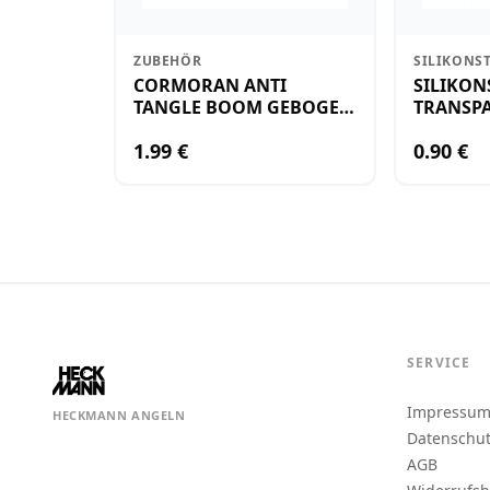
ZUBEHÖR
SILIKONS
CORMORAN ANTI
SILIKON
TANGLE BOOM GEBOGEN
TRANSPA
12CM M.WIRBEL(PLASTIK)
KLEIN
1.99 €
0.90 €
SERVICE
Impressu
HECKMANN ANGELN
Datenschu
AGB