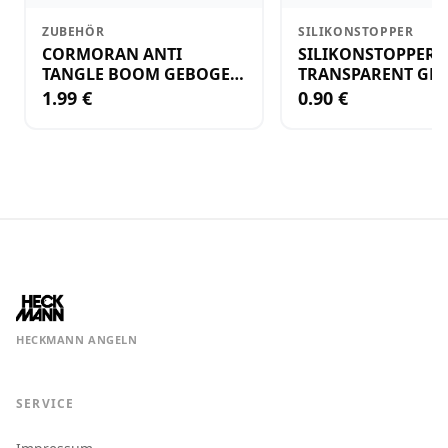
ZUBEHÖR
SILIKONSTOPPER
CORMORAN ANTI
SILIKONSTOPPER
TANGLE BOOM GEBOGEN
TRANSPARENT GR.
12CM M.WIRBEL(PLASTIK)
KLEIN
1.99 €
0.90 €
HECKMANN ANGELN
SERVICE