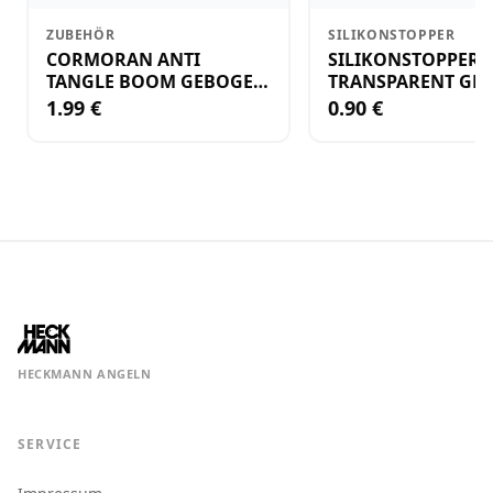
ZUBEHÖR
SILIKONSTOPPER
CORMORAN ANTI
SILIKONSTOPPER
TANGLE BOOM GEBOGEN
TRANSPARENT GR.
12CM M.WIRBEL(PLASTIK)
KLEIN
1.99 €
0.90 €
HECKMANN ANGELN
SERVICE