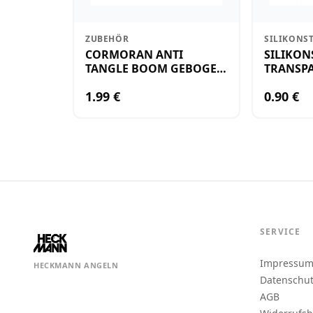
ZUBEHÖR
SILIKONS
CORMORAN ANTI
SILIKON
TANGLE BOOM GEBOGEN
TRANSPA
12CM M.WIRBEL(PLASTIK)
KLEIN
1.99 €
0.90 €
SERVICE
Impressu
HECKMANN ANGELN
Datenschu
AGB