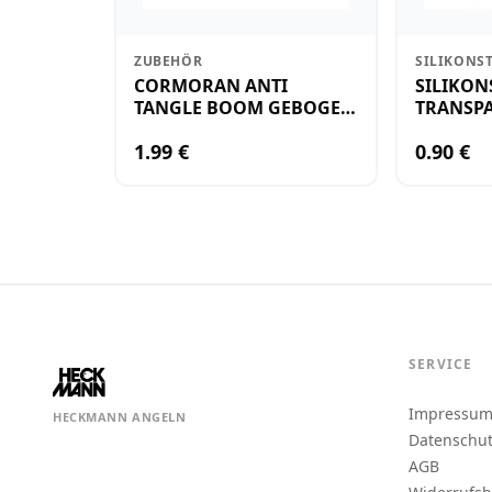
ZUBEHÖR
SILIKONS
CORMORAN ANTI
SILIKON
TANGLE BOOM GEBOGEN
TRANSPA
12CM M.WIRBEL(PLASTIK)
KLEIN
1.99 €
0.90 €
SERVICE
Impressu
HECKMANN ANGELN
Datenschu
AGB