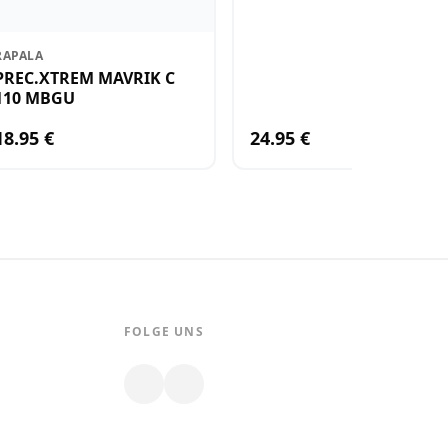
RAPALA
PREC.XTREM MAVRIK C
110 MBGU
18.95 €
24.95 €
FOLGE UNS