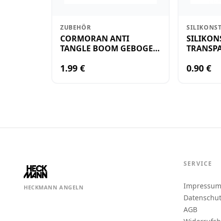
ZUBEHÖR
SILIKONS
CORMORAN ANTI
SILIKON
TANGLE BOOM GEBOGEN
TRANSPA
12CM M.WIRBEL(PLASTIK)
KLEIN
1.99 €
0.90 €
SERVICE
Impressu
HECKMANN ANGELN
Datenschu
AGB