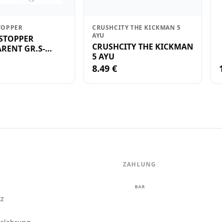
TOPPER
CRUSHCITY THE KICKMAN 5
AYU
STOPPER
CRUSHCITY THE KICKMAN
RENT GR.S-
5 AYU
8.49 €
ZAHLUNG
m
BAR
tz