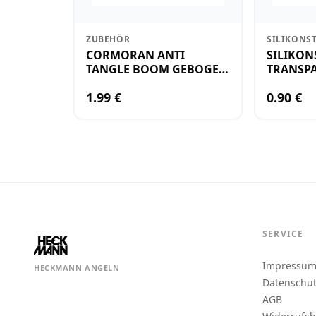
ZUBEHÖR
SILIKONS
CORMORAN ANTI
SILIKON
TANGLE BOOM GEBOGEN
TRANSPA
12CM M.WIRBEL(PLASTIK)
KLEIN
1.99 €
0.90 €
SERVICE
Impressu
HECKMANN ANGELN
Datenschu
AGB