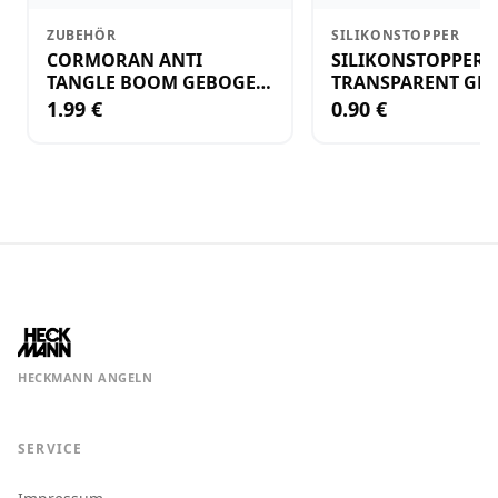
ZUBEHÖR
SILIKONSTOPPER
CORMORAN ANTI
SILIKONSTOPPER
TANGLE BOOM GEBOGEN
TRANSPARENT GR.
12CM M.WIRBEL(PLASTIK)
KLEIN
1.99 €
0.90 €
HECKMANN ANGELN
SERVICE