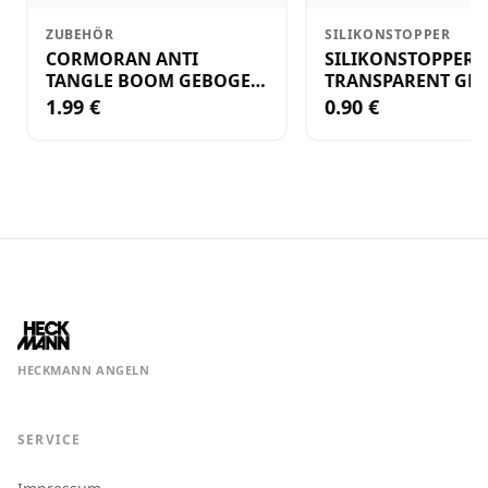
ZUBEHÖR
SILIKONSTOPPER
CORMORAN ANTI
SILIKONSTOPPER
TANGLE BOOM GEBOGEN
TRANSPARENT GR.
12CM M.WIRBEL(PLASTIK)
KLEIN
1.99 €
0.90 €
HECKMANN ANGELN
SERVICE