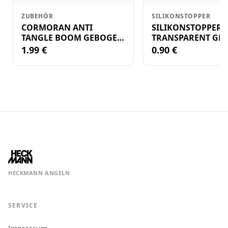
ZUBEHÖR
SILIKONSTOPPER
CORMORAN ANTI
SILIKONSTOPPER
TANGLE BOOM GEBOGEN
TRANSPARENT GR.
12CM M.WIRBEL(PLASTIK)
KLEIN
1.99 €
0.90 €
HECKMANN ANGELN
SERVICE