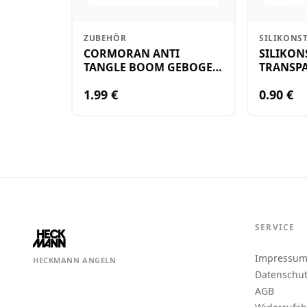
ZUBEHÖR
SILIKONS
CORMORAN ANTI
SILIKON
TANGLE BOOM GEBOGEN
TRANSPA
12CM M.WIRBEL(PLASTIK)
KLEIN
1.99 €
0.90 €
SERVICE
Impressu
HECKMANN ANGELN
Datenschu
AGB