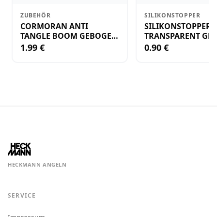
ZUBEHÖR
SILIKONSTOPPER
CORMORAN ANTI
SILIKONSTOPPER
TANGLE BOOM GEBOGEN
TRANSPARENT GR.
12CM M.WIRBEL(PLASTIK)
KLEIN
1.99 €
0.90 €
HECKMANN ANGELN
SERVICE