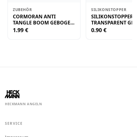
ZUBEHÖR
SILIKONSTOPPER
CORMORAN ANTI
SILIKONSTOPPER
TANGLE BOOM GEBOGEN
TRANSPARENT GR.
12CM M.WIRBEL(PLASTIK)
KLEIN
1.99 €
0.90 €
HECKMANN ANGELN
SERVICE