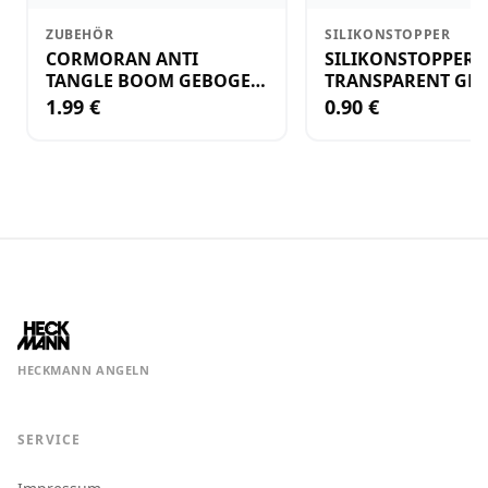
ZUBEHÖR
SILIKONSTOPPER
CORMORAN ANTI
SILIKONSTOPPER
TANGLE BOOM GEBOGEN
TRANSPARENT GR.
12CM M.WIRBEL(PLASTIK)
KLEIN
1.99 €
0.90 €
HECKMANN ANGELN
SERVICE