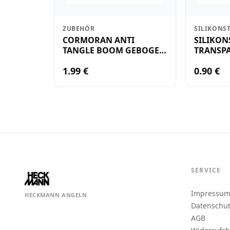
ZUBEHÖR
SILIKONS
CORMORAN ANTI
SILIKON
TANGLE BOOM GEBOGEN
TRANSPA
12CM M.WIRBEL(PLASTIK)
KLEIN
1.99 €
0.90 €
SERVICE
Impressu
HECKMANN ANGELN
Datenschu
AGB