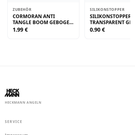
ZUBEHÖR
SILIKONSTOPPER
CORMORAN ANTI
SILIKONSTOPPER
TANGLE BOOM GEBOGEN
TRANSPARENT GR.
12CM M.WIRBEL(PLASTIK)
KLEIN
1.99 €
0.90 €
HECKMANN ANGELN
SERVICE