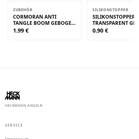
ZUBEHÖR
SILIKONSTOPPER
CORMORAN ANTI
SILIKONSTOPPER
TANGLE BOOM GEBOGEN
TRANSPARENT GR.
12CM M.WIRBEL(PLASTIK)
KLEIN
1.99 €
0.90 €
HECKMANN ANGELN
SERVICE