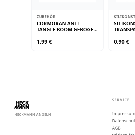
ZUBEHÖR
SILIKONS
CORMORAN ANTI
SILIKON
TANGLE BOOM GEBOGEN
TRANSPA
12CM M.WIRBEL(PLASTIK)
KLEIN
1.99 €
0.90 €
SERVICE
Impressu
HECKMANN ANGELN
Datenschu
AGB