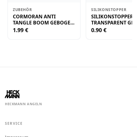
ZUBEHÖR
SILIKONSTOPPER
CORMORAN ANTI
SILIKONSTOPPER
TANGLE BOOM GEBOGEN
TRANSPARENT GR.
12CM M.WIRBEL(PLASTIK)
KLEIN
1.99 €
0.90 €
HECKMANN ANGELN
SERVICE