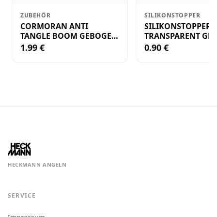
ZUBEHÖR
SILIKONSTOPPER
CORMORAN ANTI
SILIKONSTOPPER
TANGLE BOOM GEBOGEN
TRANSPARENT GR.
12CM M.WIRBEL(PLASTIK)
KLEIN
1.99 €
0.90 €
HECKMANN ANGELN
SERVICE