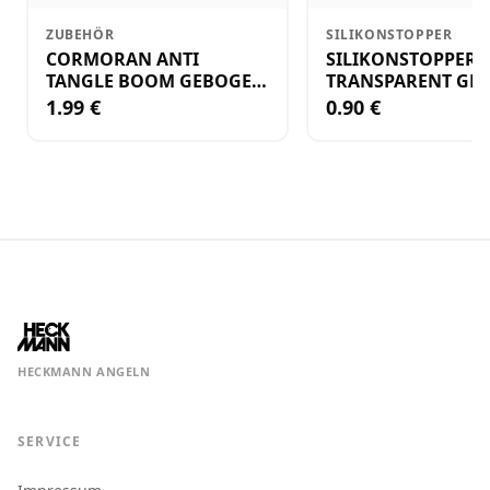
ZUBEHÖR
SILIKONSTOPPER
CORMORAN ANTI
SILIKONSTOPPER
TANGLE BOOM GEBOGEN
TRANSPARENT GR.
12CM M.WIRBEL(PLASTIK)
KLEIN
1.99 €
0.90 €
HECKMANN ANGELN
SERVICE