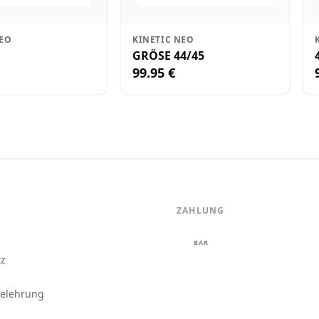
NEO
KINETIC NEO
GRÖSE 44/45
99.95 €
ZAHLUNG
m
BAR
tz
belehrung